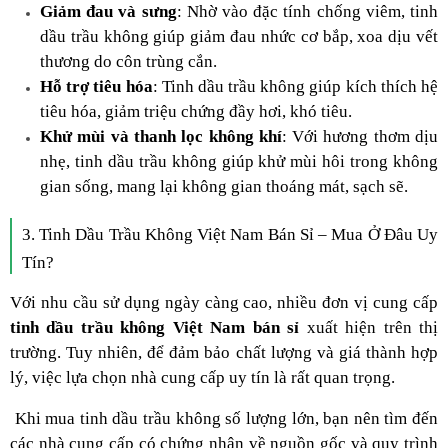
Giảm đau và sưng
: Nhờ vào đặc tính chống viêm, tinh
dầu trầu không giúp giảm đau nhức cơ bắp, xoa dịu vết
thương do côn trùng cắn.
Hỗ trợ tiêu hóa
: Tinh dầu trầu không giúp kích thích hệ
tiêu hóa, giảm triệu chứng đầy hơi, khó tiêu.
Khử mùi và thanh lọc không khí
: Với hương thơm dịu
nhẹ, tinh dầu trầu không giúp khử mùi hôi trong không
gian sống, mang lại không gian thoáng mát, sạch sẽ.
3. Tinh Dầu Trầu Không Việt Nam Bán Sỉ – Mua Ở Đâu Uy
Tín?
Với nhu cầu sử dụng ngày càng cao, nhiều đơn vị cung cấp
tinh dầu trầu không Việt Nam bán sỉ
xuất hiện trên thị
trường. Tuy nhiên, để đảm bảo chất lượng và giá thành hợp
lý, việc lựa chọn nhà cung cấp uy tín là rất quan trọng.
Khi mua tinh dầu trầu không số lượng lớn, bạn nên tìm đến
các nhà cung cấp có chứng nhận về nguồn gốc và quy trình