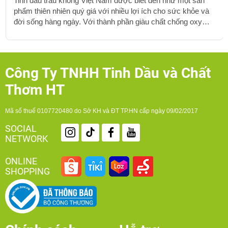
Tinh dầu trầu không Việt Nam được biết đến như một sản
phẩm thiên nhiên quý giá với nhiều lợi ích cho sức khỏe và
đời sống hàng ngày. Với thành phần giàu chất chống oxy
hóa, kháng khuẩn và chống viêm, tinh dầu trầu không ngày
càng được ưa chuộng không chỉ trong việc chăm sóc sức
khỏe mà còn làm đẹp và thanh lọc không khí. Vậy tinh dầu
trầu không Việt Nam nguyên chất có những công dụng gì và
Công Ty TNHH Tinh Dầu và Chất
tại sao nên chọn mua sản phẩm này từ các nhà cung cấp uy
Thơm HT
tín? 1. Tinh Dầu...
Mã số thuế 0107720480 do Sở KH và ĐT TP.HN cấp ngày 09/02/2017
SOCIAL
NETWORK
ONLINE
SHOPPING