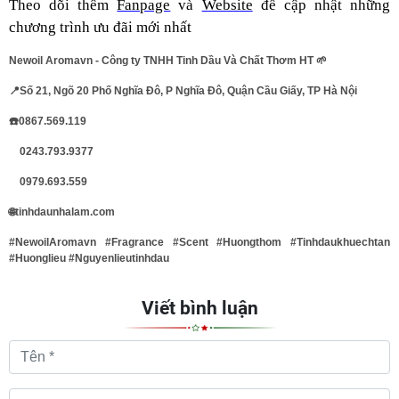
Theo dõi thêm
Fanpage
và
Website
để cập nhật những
chương trình ưu đãi mới nhất
Newoil Aromavn - Công ty TNHH Tinh Dầu Và Chất Thơm HT 🌱
📍Số 21, Ngõ 20 Phố Nghĩa Đô, P Nghĩa Đô, Quận Cầu Giấy, TP Hà Nội
☎️0867.569.119
0243.793.9377
0979.693.559
🌐tinhdaunhalam.com
#NewoilAromavn
#Fragrance
#Scent
#Huongthom
#Tinhdaukhuechtan
#Huonglieu
#Nguyenlieutinhdau
Viết bình luận