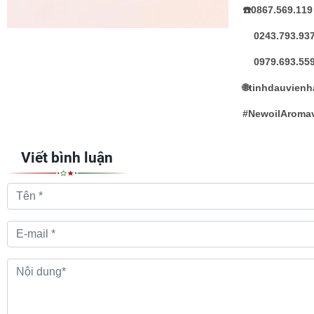
☎️0867.569.119
0243.793.93
0979.693.55
🌐tinhdauvien
#NewoilAromav
Viết bình luận