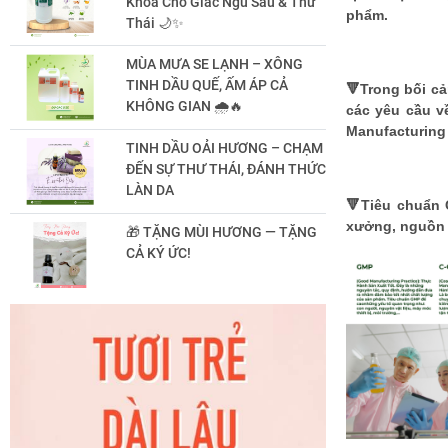
Khóa Cho Giấc Ngủ Sâu & Thư
phẩm.
Thái 🌙✨
MÙA MƯA SE LẠNH – XÔNG
TINH DẦU QUẾ, ẤM ÁP CẢ
🔻Trong bối cả
KHÔNG GIAN 🌧️🔥
các yêu cầu v
Manufacturing 
TINH DẦU OẢI HƯƠNG – CHẠM
ĐẾN SỰ THƯ THÁI, ĐÁNH THỨC
LÀN DA
🔻Tiêu chuẩn 
xưởng, nguồn n
🎁 TẶNG MÙI HƯƠNG — TẶNG
CẢ KÝ ỨC!