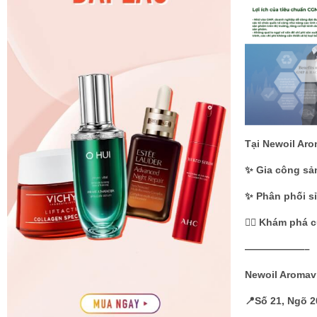
Tại Newoil Ar
✨ Gia công sả
✨ Phân phối sỉ
👉🏼 Khám phá
——————–
Newoil Aromav
📍Số 21, Ngõ 2