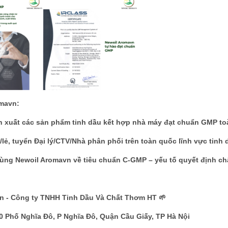
omavn:
n xuất các sản phẩm tinh dầu kết hợp nhà máy đạt chuẩn GMP to
/lẻ, tuyển Đại lý/CTV/Nhà phân phối trên toàn quốc lĩnh vực tinh
 cùng Newoil Aromavn về tiêu chuẩn C-GMP – yếu tố quyết định c
n - Công ty TNHH Tinh Dầu Và Chất Thơm HT 🌱
0 Phố Nghĩa Đô, P Nghĩa Đô, Quận Cầu Giấy, TP Hà Nội