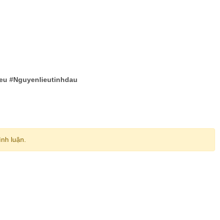
eu #Nguyenlieutinhdau
ình luận.