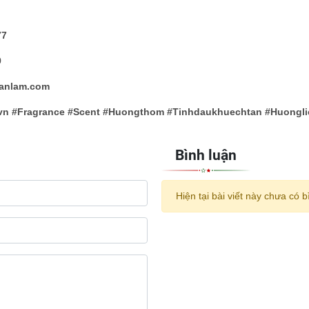
77
9
hanlam.com
n #Fragrance #Scent #Huongthom #Tinhdaukhuechtan #Huongli
Bình luận
Hiện tại bài viết này chưa có b