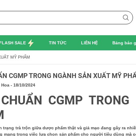
FLASH SALE
TIN TỨC
LIÊN HỆ
Bảng báo g
XUẤT MỸ PHẨM
UẨN CGMP TRONG NGÀNH SẢN XUẤT MỸ PH
 Hoa - 18/10/2024
 CHUẨN CGMP TRONG
M
nh trạng trà trộn giữa dược phẩm thật và giả mạo đang gây ra nh
ng mang trong việc lựa chọn sản phẩm cho người tiêu dùng mà 