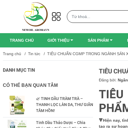
TRANG CHỦ
GIỚI THIỆU
SẢN PHẨM
Trang chủ
/
Tin tức
/
TIÊU CHUẨN CGMP TRONG NGÀNH SẢN 
DANH MỤC TIN
TIÊU CH
Đăng bởi:
Ngân
CÓ THỂ BẠN QUAN TÂM
TIÊU
🌿 TINH DẦU TRÀM TRÀ –
PHẨ
THANH LỌC LÀN DA, THƯ GIÃN
TÂM HỒN!
🔻Hiện nay, tì
Tinh Dầu Thảo Dược – Chìa
tạo ra sự hoa